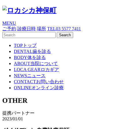
MENU
ご予約
診療日時
場所
TEL
03 5577 7411
TOP
トップ
DENTAL
歯を診る
BODY
体を診る
ABOUT
当院について
LOCA GEAR
ロカギア
NEWS
ニュース
CONTACT
お問い合わせ
ONLINE
オンライン診療
OTHER
提携パートナー
2023/01/01