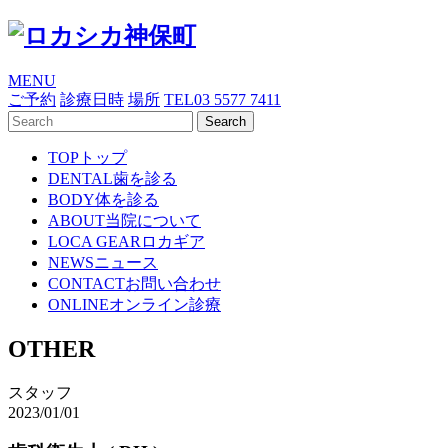
MENU
ご予約
診療日時
場所
TEL
03 5577 7411
TOP
トップ
DENTAL
歯を診る
BODY
体を診る
ABOUT
当院について
LOCA GEAR
ロカギア
NEWS
ニュース
CONTACT
お問い合わせ
ONLINE
オンライン診療
OTHER
スタッフ
2023/01/01