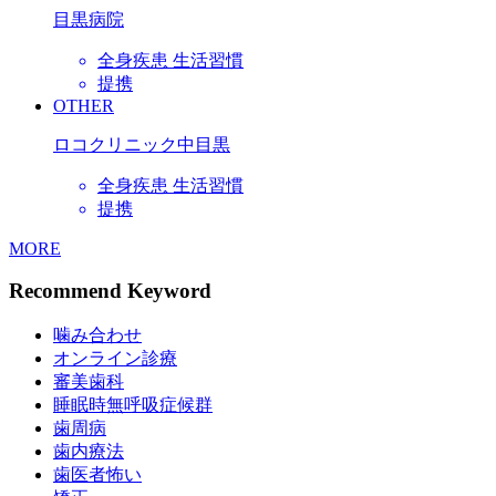
目黒病院
全身疾患 生活習慣
提携
OTHER
ロコクリニック中目黒
全身疾患 生活習慣
提携
MORE
Recommend Keyword
噛み合わせ
オンライン診療
審美歯科
睡眠時無呼吸症候群
歯周病
歯内療法
歯医者怖い