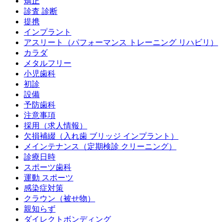
矯正
診査 診断
提携
インプラント
アスリート（パフォーマンス トレーニング リハビリ）
カラダ
メタルフリー
小児歯科
初診
設備
予防歯科
注意事項
採用（求人情報）
欠損補綴（入れ歯 ブリッジ インプラント）
メインテナンス（定期検診 クリーニング）
診療日時
スポーツ歯科
運動 スポーツ
感染症対策
クラウン（被せ物）
親知らず
ダイレクトボンディング