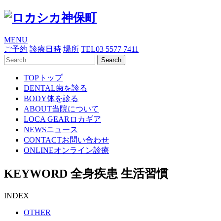
MENU
ご予約
診療日時
場所
TEL
03 5577 7411
TOP
トップ
DENTAL
歯を診る
BODY
体を診る
ABOUT
当院について
LOCA GEAR
ロカギア
NEWS
ニュース
CONTACT
お問い合わせ
ONLINE
オンライン診療
KEYWORD
全身疾患 生活習慣
INDEX
OTHER