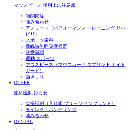
マウスピース 使用上の注意点
顎関節症
噛み合わせ
アスリート（パフォーマンス トレーニング リハ
ビリ）
スポーツ歯科
睡眠時無呼吸症候群
注意事項
運動 スポーツ
マウスピース（マウスガード スプリント ナイト
ガード）
歯ぎしり
OTHER
歯科医師 ひろせ
欠損補綴（入れ歯 ブリッジ インプラント）
ダイレクトボンディング
噛み合わせ
DENTAL