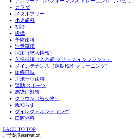
アスリート（パフォーマンス トレーニング リハビリ）
カラダ
メタルフリー
小児歯科
初診
設備
予防歯科
注意事項
採用（求人情報）
欠損補綴（入れ歯 ブリッジ インプラント）
メインテナンス（定期検診 クリーニング）
診療日時
スポーツ歯科
運動 スポーツ
感染症対策
クラウン（被せ物）
親知らず
ダイレクトボンディング
口腔外科
BACK TO TOP
ご予約
Reservation