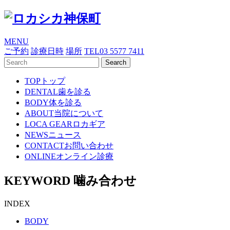
MENU
ご予約
診療日時
場所
TEL
03 5577 7411
TOP
トップ
DENTAL
歯を診る
BODY
体を診る
ABOUT
当院について
LOCA GEAR
ロカギア
NEWS
ニュース
CONTACT
お問い合わせ
ONLINE
オンライン診療
KEYWORD
噛み合わせ
INDEX
BODY