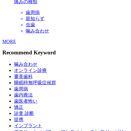
痛みの種類
歯周病
親知らず
虫歯
噛み合わせ
MORE
Recommend Keyword
噛み合わせ
オンライン診療
審美歯科
睡眠時無呼吸症候群
歯周病
歯内療法
歯医者怖い
矯正
診査 診断
提携
インプラント