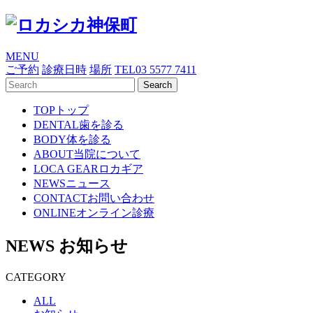
MENU
ご予約
診療日時
場所
TEL
03 5577 7411
TOP
トップ
DENTAL
歯を診る
BODY
体を診る
ABOUT
当院について
LOCA GEAR
ロカギア
NEWS
ニュース
CONTACT
お問い合わせ
ONLINE
オンライン診療
NEWS
お知らせ
CATEGORY
ALL