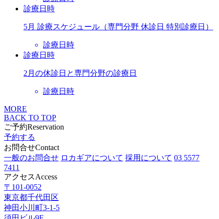
診療日時
5月 診療スケジュール（専門分野 休診日 特別診療日）
診療日時
診療日時
2月の休診日と専門分野の診療日
診療日時
MORE
BACK TO TOP
ご予約
Reservation
予約する
お問合せ
Contact
一般のお問合せ
ロカギアについて
採用について
03 5577
7411
アクセス
Access
〒101-0052
東京都千代田区
神田小川町3-1-5
須田ビル9F